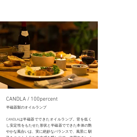
YOSHIO GOODRICH DESIGN
CANDLA / 100percent
半磁器製のオイルランプ
CANDLAは半磁器でできたオイルランプ。背を低く
し安定性をもたせた形状と半磁器でできた本体の艶
やかな風合いは、実に絶妙なバランスで、風景に 馴