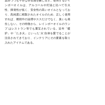
染みつつも十分な存在感を醸し出す。使用するレイ
ンボーオイルは、アルコールや灯油と比べて引火
性、揮発性が低く、安全性の高いオイルとなってお
り、高純度に精製されたオイルのため、正しく使用
すれば、燃焼中の油煙やススだけでなく、臭いも発
生しない。その特徴から、レインボーオイルのラン
プ はレストラン等でも重宝されている。近年「暖
炉」や「たき火」といった“火”自体を愛でることが
注目されてきており、インテリアにその要素を取り
入れたアイテムである。