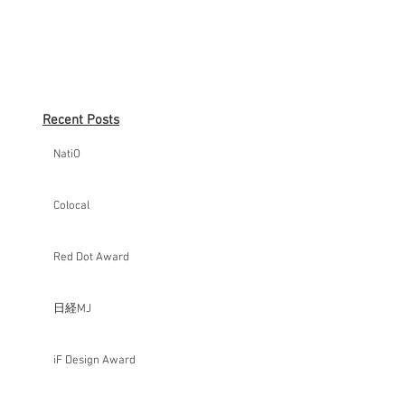
Recent Posts
NatiO
Colocal
Red Dot Award
日経MJ
iF Design Award